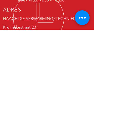
ADRES
HAACHTSE VERWARMINGSTECHNIEKEN BV
Kruineikestraat 23
3150 Haacht
MEER DAN 25 JAAR ERVARING
Actief als chauffagist sinds 1996
Bedrijf opgericht sinds 2008
ONZE DIENSTEN
- Sanitair
- Gasketels
- Stookolieketels
- Warmtepomp
- Nieuwbouw
- Renovatie en verbouwing
- Vloerverwarming
- Radiatoren