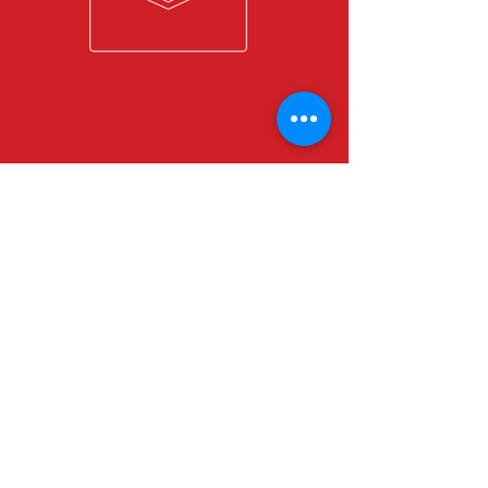
OPENINGSUREN
MA - VRIJ: 7u30 - 18u00
ADRES
HAACHTSE VERWARMINGSTECHNIEKEN BV
Kruineikestraat 23
3150 Haacht
MEER DAN 25 JAAR ERVARING
Actief als chauffagist sinds 1996