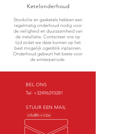
Ketelonderhoud
Stookolie en gasketels hebben een
regelmatig onderhoud nodig voor
de veiligheid en duurzaamheid van
de installatie. Contacteer ons op
tijd zodat we deze kunnen op het
best mogelijk ogenblik inplannen.
Onderhoud gebeurt het beste voor
de winterperiode.
BEL ONS
Tel: +32496293281
STUUR EEN MAIL